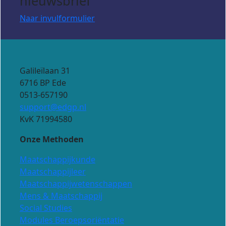
nieuwsbrief
Naar invulformulier
Galileïlaan 31
6716 BP Ede
0513-657190
support@edgp.nl
KvK 71994580
Onze Methoden
Maatschappijkunde
Maatschappijleer
Maatschappijwetenschappen
Mens & Maatschappij
Social Studies
Modules Beroepsoriëntatie